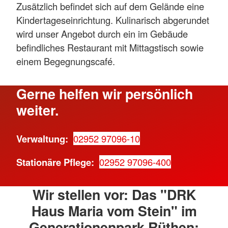
Zusätzlich befindet sich auf dem Gelände eine
Kindertageseinrichtung. Kulinarisch abgerundet
wird unser Angebot durch ein im Gebäude
befindliches Restaurant mit Mittagstisch sowie
einem Begegnungscafé.
Gerne helfen wir persönlich
weiter.
Verwaltung:
02952 97096-10
Stationäre Pflege:
02952 97096-400
Wir stellen vor: Das "DRK
Haus Maria vom Stein" im
Generationenpark Rüthen: