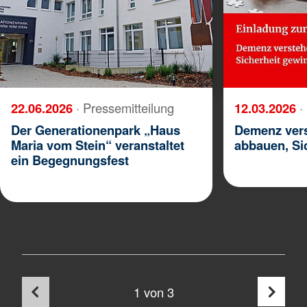
22.06.2026
· Pressemitteilung
12.03.2026
·
Der Generationenpark „Haus
Demenz vers
Maria vom Stein“ veranstaltet
abbauen, Si
ein Begegnungsfest
1
von 3