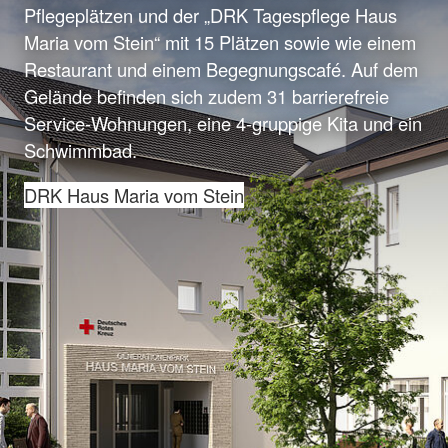
Pflegeplätzen und der „DRK Tagespflege Haus
Maria vom Stein“ mit 15 Plätzen sowie wie einem
Restaurant und einem Begegnungscafé. Auf dem
Gelände befinden sich zudem 31 barrierefreie
Service-Wohnungen, eine 4-gruppige Kita und ein
Schwimmbad.
DRK Haus Maria vom Stein